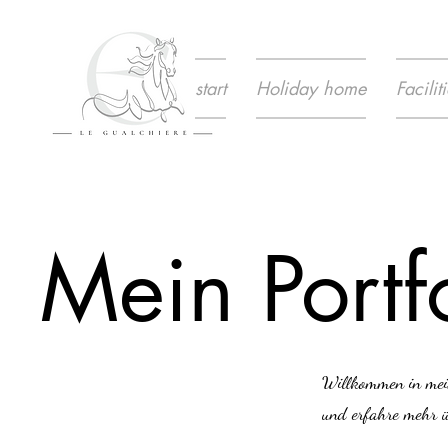
start
Holiday home
Facili
Mein Portf
Willkommen in mein
und erfahre mehr üb