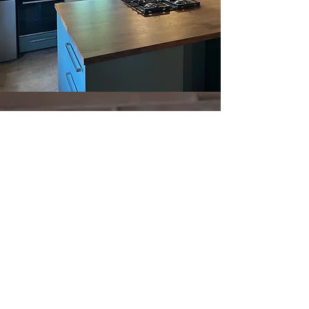
contatto
LE GUALCHIERE SRLS
Eva Schächtl
Via Vicinale di Pretenzano 48
56048 Volterra (PI)
Partita IVA:
02432420509