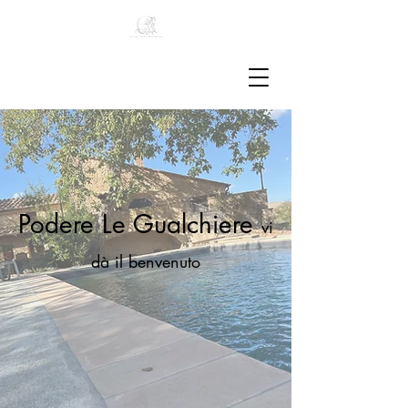
Podere Le Gualchiere
vi
dà il benvenuto